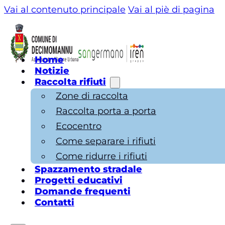
Vai al contenuto principale
Vai al piè di pagina
Home
Notizie
Raccolta rifiuti
Zone di raccolta
Raccolta porta a porta
Ecocentro
Come separare i rifiuti
Come ridurre i rifiuti
Spazzamento stradale
Progetti educativi
Domande frequenti
Contatti