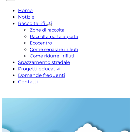
Home
Notizie
Raccolta rifiuti
Zone di raccolta
Raccolta porta a porta
Ecocentro
Come separare i rifiuti
Come ridurre i rifiuti
Spazzamento stradale
Progetti educativi
Domande frequenti
Contatti