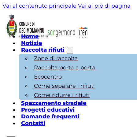
Vai al contenuto principale
Vai al piè di pagina
Home
Notizie
Raccolta rifiuti
Zone di raccolta
Raccolta porta a porta
Ecocentro
Come separare i rifiuti
Come ridurre i rifiuti
Spazzamento stradale
Progetti educativi
Domande frequenti
Contatti