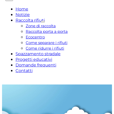
Home
Notizie
Raccolta rifiuti
Zone di raccolta
Raccolta porta a porta
Ecocentro
Come separare i rifiuti
Come ridurre i rifiuti
Spazzamento stradale
Progetti educativi
Domande frequenti
Contatti