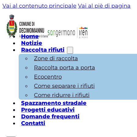
Vai al contenuto principale
Vai al piè di pagina
Home
Notizie
Raccolta rifiuti
Zone di raccolta
Raccolta porta a porta
Ecocentro
Come separare i rifiuti
Come ridurre i rifiuti
Spazzamento stradale
Progetti educativi
Domande frequenti
Contatti