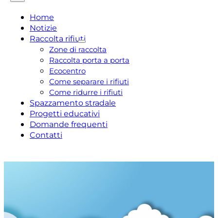
Home
Notizie
Raccolta rifiuti
Zone di raccolta
Raccolta porta a porta
Ecocentro
Come separare i rifiuti
Come ridurre i rifiuti
Spazzamento stradale
Progetti educativi
Domande frequenti
Contatti